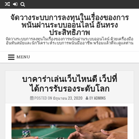
Skip
to
จัดวางระบบการลงทุนในเรื่องของการ
content
พนันผ่านระบบออนไลน์ อันทรง
ประสิทธิภาพ
จัดวางระบบการลงทุนในเรื่องของการพนันผ่านระบบออนไลน์ ด้วยเครื่องมือ
อันทันสมัยและนักวิเคราะห์ระบบการพนันมืออาชีพ พร้อมแล้วที่จะดูแลท่าน
MENU
บาคาร่าเล่นเว็บไหนดี เว็ปที่
ได้การรับรองระดับโลก
POSTED ON
มิถุนายน 23, 2020
BY
ADMINS