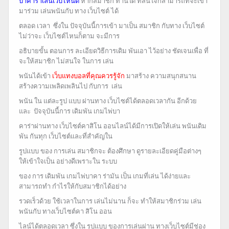
บาคาร่าเล่นเว็บไหนดี
หากสมาชิก ท่านใด ที่สนใจก็สามารถที่จะเข้า
มาร่วม เล่นพนันกับ ทาง เว็บไซต์ ได้
ตลอด เวลา ซึ่งใน ปัจจุบันนี้การเข้า มาเป็น สมาชิก กับทาง
เว็บไซต์
ไม่ว่าจะ เว็บไซต์ไหนก็ตาม จะมีการ
อธิบายขั้น ตอนการ ละเอียดวิธีการเดิม พันเอา ไว้อย่าง ชัดเจนเพื่อ ที่
จะให้สมาชิก ไม่สนใจ ในการ เล่น
พนันได้เข้า
เว็บแทงบอลที่คุณควรรู้จัก
มาสร้าง ความสนุกสนาน
สร้างความเพลิดเพลินไป กับการ เล่น
พนัน ใน แต่ละรูป แบบ ผ่านทาง เว็บไซต์ได้ตลอดเวลากัน อีกด้วย
และ ปัจจุบันนี้การ
เดิมพัน เกมไพ่บา
คาร่าผ่านทาง เว็บไซต์คาสิโน ออนไลน์ได้มีการเปิดให้เล่น พนันเดิม
พัน กันทุก เว็บไซต์และที่สำคัญใน
รูปแบบ ของ การเล่น
สมาชิกจะ ต้องศึกษา ดูรายละเอียดคู่มือต่างๆ
ให้เข้าใจเป็น อย่างดีเพราะใน ระบบ
ของ การ เดิมพัน เกมไพ่บาคา ร่ามัน เป็น เกมที่เล่น
ได้ง่ายและ
สามารถทำ กำไรให้กับสมาชิกได้อย่าง
รวดเร็วด้วย ใช้เวลาในการ เล่นไม่นาน ก็จะ ทำให้สมาชิกร่วม เล่น
พนันกับ ทางเว็บไซต์คา สิโน ออน
ไลน์ได้ตลอดเวลา
ซึ่งใน รูปแบบ ของการเล่นผ่าน ทางเว็บไซต์มีช่อง