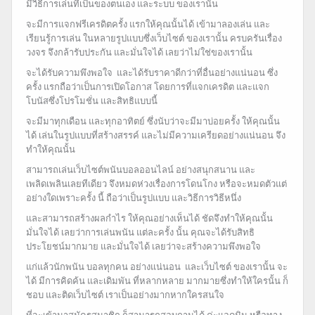
มีวิธีการเล่นที่เป็นของตนเอง และระบบ ของเรานั้น
จะมีการแจกฟรีเครดิตครั้ง แรกให้คุณนั้นได้ เข้ามาลองเล่น และ
เรียนรู้การเล่น ในหลายรูปแบบซึ่งเว็บไซต์ ของเรานั้น ครบครันเรื่อง
วงจร จึงกล้ารับประกัน และมั่นใจได้ เลยว่าไม่ใช่ของเรานั้น
จะได้รับความพึงพอใจ และได้รับราคาดีกว่าที่อื่นอย่างแน่นอน ซึ่ง
ครั้ง แรกถือว่าเป็นการเปิดโอกาส โดยการที่แจกเครดิต และแจก
โบนัสซึ่งโปรโมชั่น และสิทธิแบบนี้
จะมีมาทุกเดือน และทุกอาทิตย์ ซึ่งนับว่าจะมีมาบ่อยครั้ง ให้คุณนั้น
ได้ เล่นในรูปแบบที่สร้างสรรค์ และไม่มีความเครียดอย่างแน่นอน จึง
ทำให้คุณนั้น
สามารถเล่นเว็บไซต์พนันบอลออนไลน์ อย่างสนุกสนาน และ
เพลิดเพลินเลยทีเดียว จึงหมดห่วงเรื่องการโดนโกง หรือจะหมดตัวแต่
อย่างใดเพราะครั้ง นี้ ถือว่าเป็นรูปแบบ และวิธีการวิธีหนึ่ง
และสามารถสร้างผลกำไร ให้คุณอย่างเห็นได้ ชัดจึงทำให้คุณนั้น
มั่นใจได้ เลยว่าการเล่นพนัน แต่ละครั้ง นั้น คุณจะได้รับสิทธิ
ประโยชน์มากมาย และมั่นใจได้ เลยว่าจะสร้างความพึงพอใจ
แก่แล้วนักพนัน บอลทุกคน อย่างแน่นอน และเว็บไซต์ ของเรานั้น จะ
ได้ มีการคิดค้น และเดิมพัน ที่หลากหลาย มากมายซึ่งทำให้ใครนั้น ก็
ชอบ และติดเว็บไซต์ เราเป็นอย่างมากหากใครสนใจ