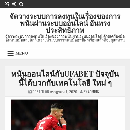
Skip
to
จัดวางระบบการลงทุนในเรื่องของการ
content
พนันผ่านระบบออนไลน์ อันทรง
ประสิทธิภาพ
จัดวางระบบการลงทุนในเรื่องของการพนันผ่านระบบออนไลน์ ด้วยเครื่องมือ
อันทันสมัยและนักวิเคราะห์ระบบการพนันมืออาชีพ พร้อมแล้วที่จะดูแลท่าน
MENU
พนันออนไลน์กับUFABET ปัจจุบัน
นี้ได้บวกกับเทคโนโลยี ใหม่ ๆ
POSTED ON
กรกฎาคม 7, 2020
BY
ADMINS