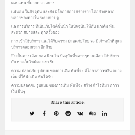
ตอบแทน ที่มากก ว่า อย่า
ง
แน่นอน
ในปัจจุบัน และยัง มีโอกาสการสร้างราย ได้อย่างหลาก
หลายช่องทางใน ระบบการ ดู
แล การบริการ ที่เป็นเว็บไซต์ชั้นนำ ในปัจจุบัน ให้กับ นักเดิม
พัน
สะดวก สบายและ ทุกครั้งของ
การ เข้าใช้บริการ และได้รับความ ปลอดภัยโดย จะ มีเจ้าหน้าที่ดูแล
บริการตลอดเวลา อีกด้วย
จึง เป็นทาง
เลือกยอด นิยมใน ปัจจุบันที่หลายๆท่านเลือก ใช้บริการ
กับ ทางเว็บไซต์ของเรา
รับ
ความ ปลอดภัย รูปแบบ ของการเดิม พันที่จะ มีโอกาส การเงิน
อย่าง
เต็ม ที่ให้นักเดิม พันได้รับ
ความปลอดภัย รูปแบบ ของการเดิม พันที่จะ สร้าง กำไรที่มา กกว่า
เว็บ อื่นๆ
Share this article:
Tweet
Share
Share
Share
Share
Share
Share
This!
this
this
this
this
this
this
on
on
on
on
on
on