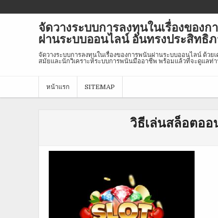
Skip
to
จัดวางระบบการลงทุนในเรื่องของก
content
ผ่านระบบออนไลน์ อันทรงประสิทธิ
จัดวางระบบการลงทุนในเรื่องของการพนันผ่านระบบออนไลน์ ด้วยเคร
สมัยและนักวิเคราะห์ระบบการพนันมืออาชีพ พร้อมแล้วที่จะดูแลท่
หน้าแรก
SITEMAP
วิธีเล่นสล็อตอ