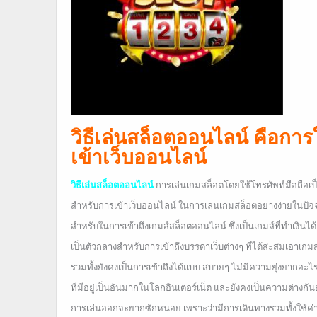
วิธีเล่นสล็อตออนไลน์ คือกา
เข้าเว็บออนไลน์
วิธีเล่นสล็อตออนไลน์
การเล่นเกมสล็อตโดยใช้โทรศัพท์มือถือเป็
สำหรับการเข้าเว็บออนไลน์ ในการเล่นเกมสล็อตอย่างง่ายในปัจจุ
สำหรับในการเข้าถึงเกมส์สล็อตออนไลน์ ซึ่งเป็นเกมส์ที่ทำเงินได
เป็นตัวกลางสำหรับการเข้าถึงบรรดาเว็บต่างๆ ที่ได้สะสมเอาเก
รวมทั้งยังคงเป็นการเข้าถึงได้แบบ สบายๆ ไม่มีความยุ่งยากอะไร ก
ที่มีอยู่เป็นอันมากในโลกอินเตอร์เน็ต และยังคงเป็นความต่าง
การเล่นออกจะยากซักหน่อย เพราะว่ามีการเดินทางรวมทั้งใช้ค่า