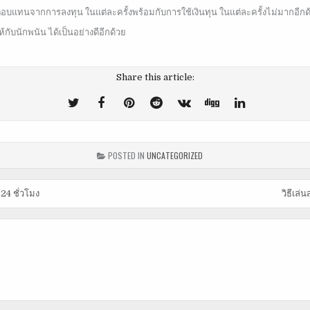
บแทนจากการลงทุน ในแต่ละครั้งพร้อมกับการใช้เงินทุน ในแต่ละครั้งไม่มากอีกด
กับนักพนัน ได้เป็นอย่างดีอีกด้วย
Share this article:
Tweet
Share
Share
Share
Share
Share
Share
This!
this
this
this
this
this
this
on
on
on
on
on
on
POSTED IN
UNCATEGORIZED
Facebook
Pinterest
Reddit
VK
Digg
Linkedin
4 ชั่วโมง
วิธีเล่