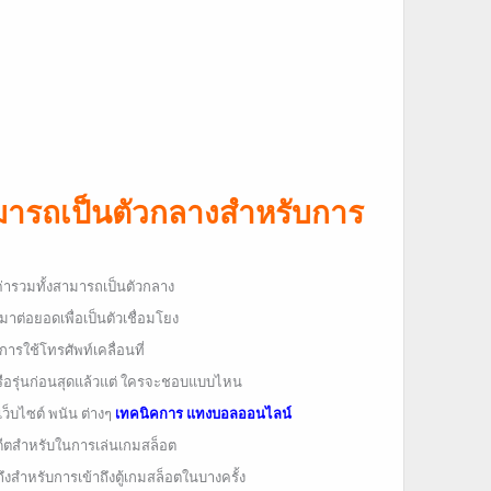
สามารถเป็นตัวกลางสำหรับการ
ค่ารวมทั้งสามารถเป็นตัวกลาง
มาต่อยอดเพื่อเป็นตัวเชื่อมโยง
การใช้โทรศัพท์เคลื่อนที่
หรือรุ่นก่อนสุดแล้วแต่ ใครจะชอบแบบไหน
เว็บไซต์ พนัน ต่างๆ
เทคนิคการ แทงบอลออนไลน์
อดีตสำหรับในการเล่นเกมสล็อต
งสำหรับการเข้าถึงตู้เกมสล็อตในบางครั้ง