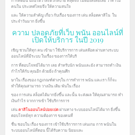
การที่ตอน นี้ถือได้ว่าสะดวกสบาย ที่สุดจึง ไม่ต้องสงสัยเลย ว่าทำไม
คนใน ประเทศไทยจึง ให้ความสนใจ
และ ให้ความสำคัญ เกี่ยว กับเรื่อง
ของการ เล่น สล็อตคาสิโน
ใน
ประจำวันมาก ยิ่งขึ้น
ความ ปลอดภัยที่เว็บ พนัน ออนไลน์ที่
เปิดให้บริการ ในปี 2019
เชิญ ชวนให้ทุก คน เข้ามา
ใช้บริการการ เล่นสล๊อต ผ่านทางระบบ
ออนไลน์ที่มีระบบ ในเรื่อง ของการให้บริ
การ ที่ตอบโจทย์ได้มาก เลย สำหรับนัก พนันและยัง สามารถทำ เงิน
กำไรให้กับ
คุณอีก ด้วยยิ่ง ถ้าคุณศึก
ษาใน เรื่องของ กฎเกณฑ์ต่างๆใน การทำการ พนัน และเรา ก็ก็จะ
ทำให้คุณสามารถ วางเงิน เดิม พันใน
เรื่อง
ของ การเล่น สล็อตได้มากยิ่งขึ้น และนั้น จะส่งผล ให้คุณสามารถ ทำ
เงินกำไร จากการเข้า ใช้บริการการ
เล่น
คาสิโนออนไลน์ปอยเปต
ผ่านทาง ระบบออนไลน์ได้มาก ยิ่งขึ้น
ตอบโจทย์ทุก ความต้องการ ของคนที่
ชื่น ชอบใน เรื่อง ของการ เข้าใช้บริการการ เล่นเกม การ พนันใน
ระบบออนไลน์ที่ตอน นี้ได้รับความ นิยมและ