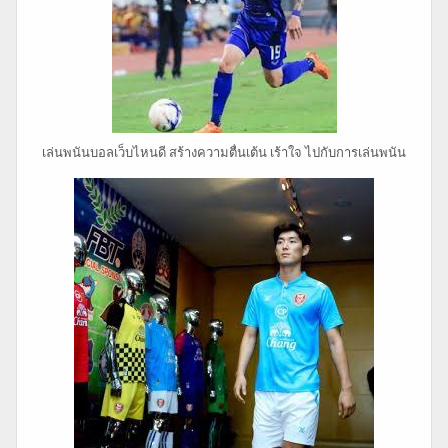
เล่นพนันบอลเว็บไหนดี สร้างความตื่นเต้น เร้าใจ ไปกับการเล่นพนัน