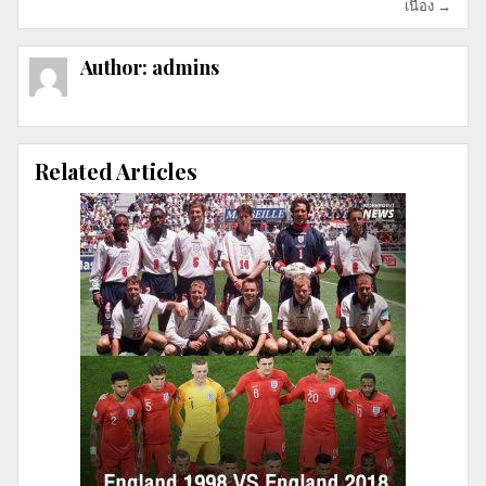
เนื่อง →
เรื่อง
Author:
admins
Related Articles