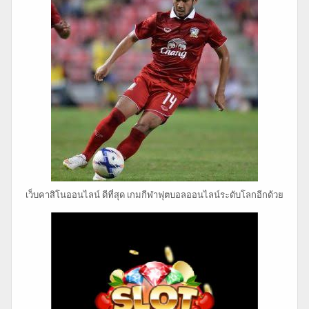
เว็บคาสิโนออนไลน์ ดีที่สุด เกมกีฬาฟุตบอลออนไลน์ระดับโลกอีกด้วย