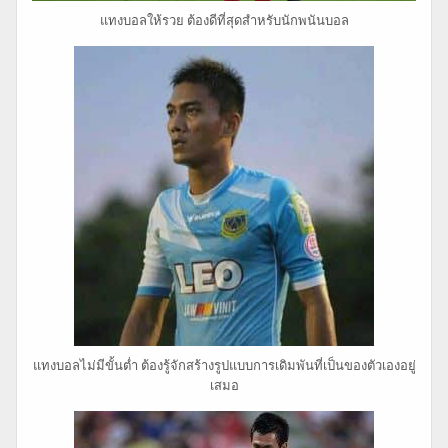
แทงบอลให้รวย ต้องดีที่สุดสำหรับนักพนันบอล
แทงบอลไม่มีขั้นต่ำ ต้องรู้จักสร้างรูปแบบการเดิมพันที่เป็นของตัวเองอยู่
เสมอ