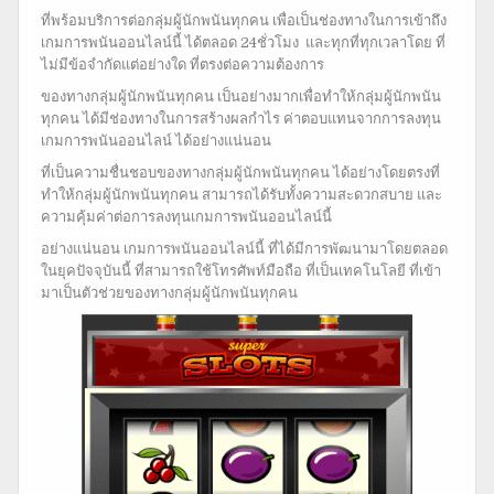
ที่พร้อมบริการต่อกลุ่มผู้นักพนันทุกคน เพื่อเป็นช่องทางในการเข้าถึง
เกมการพนันออนไลน์นี้ ได้ตลอด 24ชั่วโมง และทุกที่ทุกเวลาโดย ที่
ไม่มีข้อจำกัดแต่อย่างใด ที่ตรงต่อความต้องการ
ของทางกลุ่มผู้นักพนันทุกคน เป็นอย่างมากเพื่อทำให้กลุ่มผู้นักพนัน
ทุกคน ได้มีช่องทางในการสร้างผลกำไร ค่าตอบแทนจากการลงทุน
เกมการพนันออนไลน์ ได้อย่างแน่นอน
ที่เป็นความชื่นชอบของทางกลุ่มผู้นักพนันทุกคน ได้อย่างโดยตรงที่
ทำให้กลุ่มผู้นักพนันทุกคน สามารถได้รับทั้งความสะดวกสบาย และ
ความคุ้มค่าต่อการลงทุนเกมการพนันออนไลน์นี้
อย่างแน่นอน
เกมการพนันออนไลน์นี้ ที่ได้มีการพัฒนามาโดยตลอด
ในยุคปัจจุบันนี้ ที่สามารถใช้โทรศัพท์มือถือ ที่เป็นเทคโนโลยี ที่เข้า
มาเป็นตัวช่วยของทางกลุ่มผู้นักพนันทุกคน