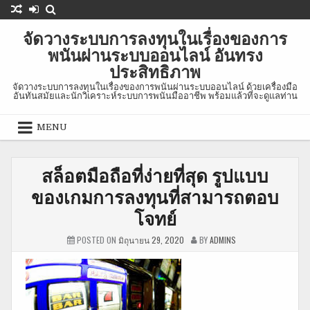
Skip
to
จัดวางระบบการลงทุนในเรื่องของการ
content
พนันผ่านระบบออนไลน์ อันทรง
ประสิทธิภาพ
จัดวางระบบการลงทุนในเรื่องของการพนันผ่านระบบออนไลน์ ด้วยเครื่องมือ
อันทันสมัยและนักวิเคราะห์ระบบการพนันมืออาชีพ พร้อมแล้วที่จะดูแลท่าน
MENU
สล็อตมือถือที่ง่ายที่สุด รูปแบบ
ของเกมการลงทุนที่สามารถตอบ
โจทย์
POSTED ON
มิถุนายน 29, 2020
BY
ADMINS