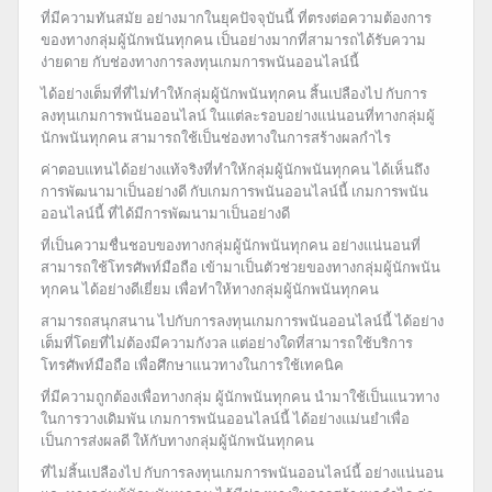
ที่มีความทันสมัย อย่างมากในยุคปัจจุบันนี้ ที่ตรงต่อความต้องการ
ของทางกลุ่มผู้นักพนันทุกคน เป็นอย่างมากที่สามารถได้รับความ
ง่ายดาย กับช่องทางการลงทุนเกมการพนันออนไลน์นี้
ได้อย่างเต็มที่ที่ไม่ทำให้กลุ่มผู้นักพนันทุกคน สิ้นเปลืองไป กับการ
ลงทุนเกมการพนันออนไลน์ ในแต่ละรอบอย่างแน่นอนที่ทางกลุ่มผู้
นักพนันทุกคน สามารถใช้เป็นช่องทางในการสร้างผลกำไร
ค่าตอบแทนได้อย่างแท้จริงที่ทำให้กลุ่มผู้นักพนันทุกคน ได้เห็นถึง
การพัฒนามาเป็นอย่างดี กับเกมการพนันออนไลน์นี้
เกมการพนัน
ออนไลน์นี้ ที่ได้มีการพัฒนามาเป็นอย่างดี
ที่เป็นความชื่นชอบของทางกลุ่มผู้นักพนันทุกคน อย่างแน่นอนที่
สามารถใช้โทรศัพท์มือถือ เข้ามาเป็นตัวช่วยของทางกลุ่มผู้นักพนัน
ทุกคน ได้อย่างดีเยี่ยม เพื่อทำให้ทางกลุ่มผู้นักพนันทุกคน
สามารถสนุกสนาน ไปกับการลงทุนเกมการพนันออนไลน์นี้ ได้อย่าง
เต็มที่โดยที่ไม่ต้องมีความกังวล แต่อย่างใดที่สามารถใช้บริการ
โทรศัพท์มือถือ เพื่อศึกษาแนวทางในการใช้เทคนิค
ที่มีความถูกต้องเพื่อทางกลุ่ม ผู้นักพนันทุกคน นำมาใช้เป็นแนวทาง
ในการวางเดิมพัน เกมการพนันออนไลน์นี้ ได้อย่างแม่นยำเพื่อ
เป็นการส่งผลดี ให้กับทางกลุ่มผู้นักพนันทุกคน
ที่ไม่สิ้นเปลืองไป กับการลงทุนเกมการพนันออนไลน์นี้ อย่างแน่นอน