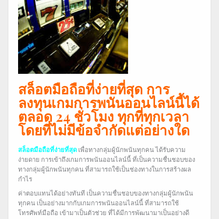
สล็อตมือถือที่ง่ายที่สุด การ
ลงทุนเกมการพนันออนไลน์นี้ได้
ตลอด 24 ชั่วโมง ทุกที่ทุกเวลา
โดยที่ไม่มีข้อจำกัดแต่อย่างใด
สล็อตมือถือที่ง่ายที่สุด
เพื่อทางกลุ่มผู้นักพนันทุกคน ได้รับความ
ง่ายดาย
การเข้าถึงเกมการพนันออนไลน์นี้ ที่เป็นความชื่นชอบของ
ทางกลุ่มผู้นักพนันทุกคน ที่สามารถใช้เป็นช่องทางในการสร้างผล
กำไร
ค่าตอบแทนได้อย่างทันที
เป็นความชื่นชอบของทางกลุ่มผู้นักพนัน
ทุกคน เป็นอย่างมากกับเกมการพนันออนไลน์นี้ ที่สามารถใช้
โทรศัพท์มือถือ เข้ามาเป็นตัวช่วย ที่ได้มีการพัฒนามาเป็นอย่างดี