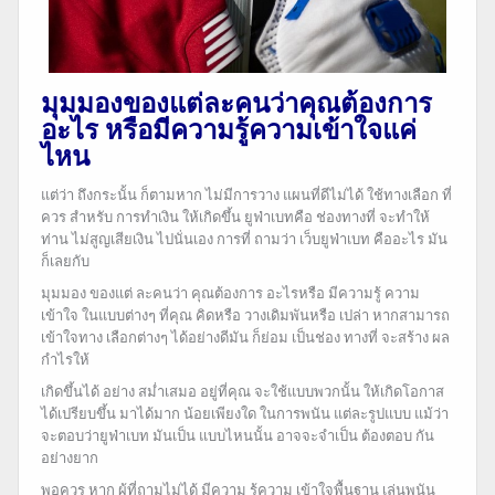
มุมมองของแต่ละคนว่าคุณต้องการ
อะไร หรือมีความรู้ความเข้าใจแค่
ไหน
แต่ว่า ถึงกระนั้น ก็ตามหาก ไม่มีการวาง แผนที่ดีไม่ได้ ใช้ทางเลือก ที่
ควร สำหรับ การทำเงิน ให้เกิดขึ้น ยูฟ่าเบทคือ ช่องทางที่ จะทำให้
ท่าน ไม่สูญเสียเงิน ไปนั่นเอง การที่ ถามว่า เว็บยูฟ่าเบท คืออะไร มัน
ก็เลยกับ
มุมมอง ของแต่ ละคนว่า คุณต้องการ อะไรหรือ มีความรู้ ความ
เข้าใจ ในแบบต่างๆ ที่คุณ คิดหรือ วางเดิมพันหรือ เปล่า หากสามารถ
เข้าใจทาง เลือกต่างๆ ได้อย่างดีมัน ก็ย่อม เป็นช่อง ทางที่ จะสร้าง ผล
กำไรให้
เกิดขึ้นได้ อย่าง สม่ำเสมอ อยู่ที่คุณ จะใช้แบบพวกนั้น ให้เกิดโอกาส
ได้เปรียบขึ้น มาได้มาก น้อยเพียงใด ในการพนัน แต่ละรูปแบบ
แม้ว่า
จะตอบว่ายูฟ่าเบท มันเป็น แบบไหนนั้น อาจจะจำเป็น ต้องตอบ กัน
อย่างยาก
พอควร หาก ผู้ที่ถามไม่ได้ มีความ รู้ความ เข้าใจพื้นฐาน เล่นพนัน