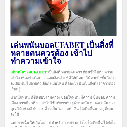
เล่นพนันบอลUFABET เป็นสิ่งที่
หลายคนควรต้อง เข้าไป
ทำความเข้าใจ
เล่นพนันบอลUFABET
เป็นสิ่งที่ หลายคนควร ต้องเข้าไปทำ ความ
เข้าใจ เพื่อสร้างโอกาส และเงื่อนไข ที่ดีให้เกิดมา ได้มากยิ่งขึ้น ไม่ว่า
ลงเดิมพัน ไปด้วยตัวเลือก แบบไหน
คืออะไร มันเป็นสิ่งที่ เราควรต้อง
เรียนรู้
หากนักพนัน ที่ชื่นชอบ เกมต่างๆ ชอบใจพนัน มีความ ชื่นชอบ ความ
เสี่ยง การเลือกที่ จะเข้าไปใช้ บริการกับ ยูฟ่าเบทมัน จะตอบกลับ ของ
คุณ ได้อย่างดี กับการ ที่จะเป็น โอกาสทำเงิน ให้เกิดขึ้นมา อยู่ที่คุณ
จะใช้
แบบพวกนั้น ให้เกิดโอกาส สำหรับ การสร้าง กำไร ให้เกิดขึ้น ได้ยังไง