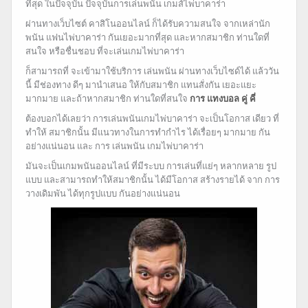
ที่สุด ในปัจจุบัน ปัจจุบันการเล่นพนัน เกมส์ไพ่บาคาร่า
ผ่านทางเว็บไซต์ คาสิโนออนไลน์ ก็ได้รับความสนใจ จากเหล่านัก
พนัน แฟนไพ่บาคาร่า กันเยอะมากที่สุด และหากสมาชิก ท่านใดที่
สนใจ หรือชื่นชอบ ที่จะเล่นเกมไพ่บาคาร่า
ก็สามารถที่ จะเข้ามาใช้บริการ เล่นพนัน ผ่านทางเว็บไซด์ได้ แล้ววัน
นี้ มีช่องทาง ดีๆ มานำเสนอ ให้กับสมาชิก แทนสั่งกัน เยอะแยะ
มากมาย และถ้าหากสมาชิก ท่านใดที่สนใจ
การ แทงบอล คู่ คี่
ต้องบอกได้เลยว่า การเล่นพนันเกมไพ่บาคาร่า จะเป็นโอกาส เดียว ที่
ทำให้ สมาชิกนั้น มีแนวทางในการทำกำไร ได้เรื่อยๆ มากมาย กัน
อย่างแน่นอน และ การ เล่นพนัน เกมไพ่บาคาร่า
มันจะเป็นเกมพนันออนไลน์ ที่มีระบบ การเล่นที่แย่ๆ หลากหลาย รูป
แบบ และสามารถทำให้สมาชิกนั้น ได้มีโอกาส สร้างรายได้ จาก การ
วางเดิมพัน ได้ทุกรูปแบบ กันอย่างแน่นอน