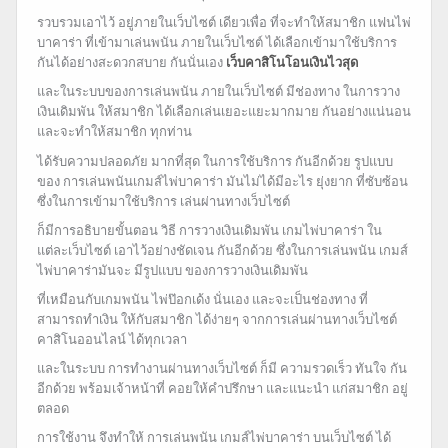
รวบรวมเอาไว้ อยู่ภายในเว็บไซต์ เดียวเพื่อ ที่จะทำให้สมาชิก แฟนไพ่
บาคาร่า ที่เข้ามาเล่นพนัน ภายในเว็บไซต์ ได้เลือกเข้ามาใช้บริการ
กันได้อย่างสะดวกสบาย กันนั่นเอง
เว็บคาสิโนโอนเงินไวสุด
และในระบบของการเล่นพนัน ภายในเว็บไซต์ มีช่องทาง ในการวาง
เงินเดิมพัน ให้สมาชิก ได้เลือกเล่นเยอะแยะมากมาย กันอย่างแน่นอน
และจะทำให้สมาชิก ทุกท่าน
ได้รับความปลอดภัย มากที่สุด ในการใช้บริการ กันอีกด้วย รูปแบบ
ของ การเล่นพนันเกมส์ไพ่บาคาร่า มันไม่ได้มีอะไร ยุ่งยาก ที่ซับซ้อน
ซึ่งในการเข้ามาใช้บริการ เล่นผ่านทางเว็บไซต์
ก็มีการอธิบายขั้นตอน วิธี การวางเงินเดิมพัน เกมไพ่บาคาร่า ใน
แต่ละเว็บไซต์ เอาไว้อย่างชัดเจน กันอีกด้วย ซึ่งในการเล่นพนัน เกมส์
ไพ่บาคาร่ามันจะ มีรูปแบบ ของการวางเงินเดิมพัน
ที่เหมือนกับเกมพนัน ไพ่ป๊อกเด้ง นั่นเอง และจะเป็นช่องทาง ที่
สามารถทำเงิน ให้กับสมาชิก ได้ง่ายๆ จากการเล่นผ่านทางเว็บไซต์
คาสิโนออนไลน์ ได้ทุกเวลา
และในระบบ การทำงานผ่านทางเว็บไซต์ ก็มี ความรวดเร็ว ทันใจ กัน
อีกด้วย พร้อมเจ้าหน้าที่ คอยให้คำปรึกษา และแนะนำ แก่สมาชิก อยู่
ตลอด
การใช้งาน จึงทำให้ การเล่นพนัน เกมส์ไพ่บาคาร่า บนเว็บไซต์ ได้