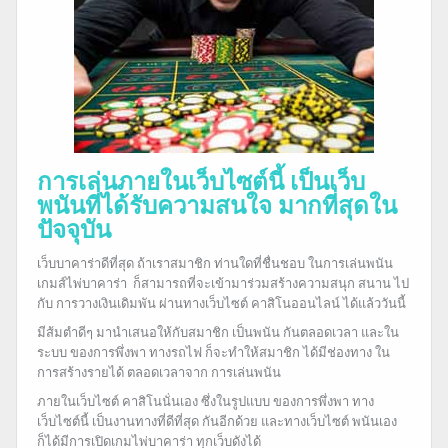
การเล่นภายในเว็บไซต์นี้ เป็นเว็บ
พนันที่ได้รับความสนใจ มากที่สุดใน
ปัจจุบัน
เว็บบาคาร่าดีที่สุด ถ้าเราสมาชิก ท่านใดที่ชื่นชอบ ในการเล่นพนัน
เกมส์ไพ่บาคาร่า ก็สามารถที่จะเข้ามาร่วมสร้างความสนุก สนาน ไป
กับ การวางเงินเดิมพัน ผ่านทางเว็บไซต์ คาสิโนออนไลน์ ได้แล้ววันนี้
มีส้มตำดีๆ มานำเสนอให้กับสมาชิก เป็นพนัน กันตลอดเวลา และใน
ระบบ ของการพึ่งพา ทางรถไฟ ก็จะทำให้สมาชิก ได้มีช่องทาง ใน
การสร้างรายได้ ตลอดเวลาจาก การเล่นพนัน
ภายในเว็บไซต์ คาสิโนนั่นเอง ซึ่งในรูปแบบ ของการพึ่งพา ทาง
เว็บไซต์นี้ เป็นงานทางที่ดีที่สุด กันอีกด้วย และทางเว็บไซต์ พนันเอง
ก็ได้มีการเปิดเกมไพ่บาคาร่า ทุกเว็บดังได้