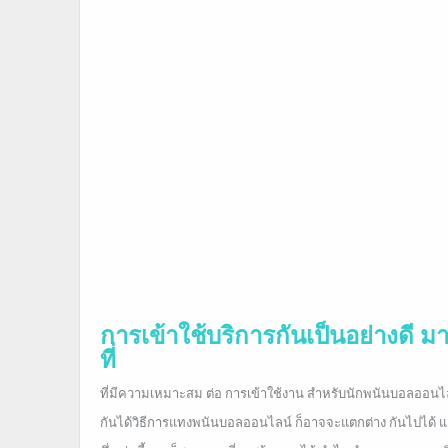
การเข้าใช้บริการกันเป็นอย่างดี 
ที่
ที่มีความเหมาะสม ต่อ การเข้าใช้งาน สำหรับนักพนันบอลออนไลน์ 
กันได้วิธีการแทงพนันบอลออนไลน์ ก็อาจจะแตกต่าง กันไปได้ 