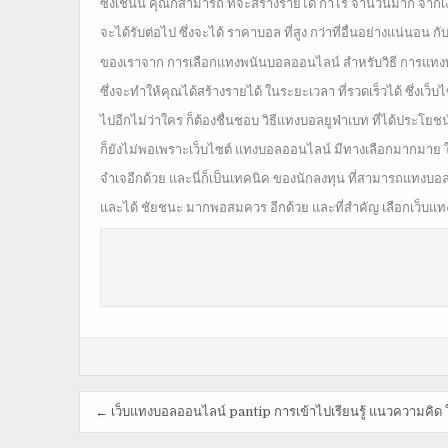
ซึ่งเช่นนี้ คุณก็สามารถ ที่จะสร้างรายได้ กำไร จำนวนมาก จากเง
จะได้รับต่อไป ซึ่งจะได้ ราคาบอล ที่สูง กว่าที่อื่นอย่างแน่นอน 
ของเราจาก การเลือกแทงพนันบอลออนไลน์ สำหรับวิธี การแทงพน
ซึ่งจะทำให้คุณได้สร้างรายได้ ในระยะเวลา ที่รวดเร็วได้ ซึ่งเ
ไปอีกไม่ว่าใคร ก็ต้องชื่นชอบ วิธีแทงบอลยูฟ่าเบท ที่ได้ประโยชน์
ก็ยังไม่พอเพราะเว็บไซต์ แทงบอลออนไลน์ มีทางเลือกมากมาย ให้
จำเจอีกด้วย และนี่ก็เป็นเทคนิค ของนักลงทุน ที่สามารถแทงบอล ได
และได้ ชัยชนะ มากพอสมควร อีกด้วย และที่สำคัญ เลือกเว็บแท
เมนู
← เว็บแทงบอลออนไลน์ pantip การเข้าไปเรียนรู้ แนวความคิด 
นำทาง