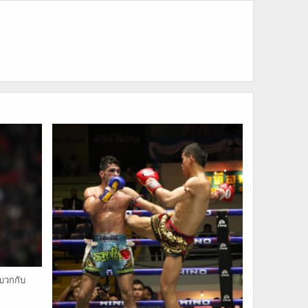
บวกกับ