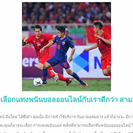
มาเลือกแทงพนันบอลออนไลน์กับเราดีกว่า สาม
มือใหม่ ได้ซึ่งถ้า คุณนั้น มีการเข้าใช้บริการ กันมาพอสมควร แล้วก็อาจจะ มีการ
และคุณก็อาจจะเลือก การแทงพนันบอล สเต็ปที่สามารถเลือกทีมพนันบอลออนไลน์ ได