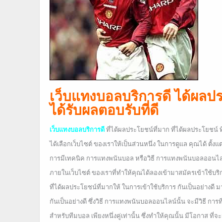
เว็บแทงบอลบริการดี ได้ผลปร
ได้รับผลตอบรับที่ดี
เว็บแทงบอลบริการดี
ที่ได้ผลประโยชน์ที่มาก ที่ได้ผลประโยชน์ ท
ได้เลือกเว็บไซต์ ของเราให้เป็นส่วนหนึ่ง ในการดูแล คุณได้ ตั้ง
การมีเทคนิค การแทงพนันบอล หรือวิธี การแทงพนันบอลออนไลน์ 
ภายในเว็บไซต์ ของเราที่ทำให้คุณได้ลองเข้ามาสมัครเข้าใช้บริกา
ที่ได้ผลประโยชน์ที่มากให้ ในการเข้าใช้บริการ กันเป็นอย่างด
กันเป็นอย่างดี ซึ่งวิธี การแทงพนันบอลออนไลน์นั้น จะมีวิธี การ
สำหรับทีมบอล เพียงหนึ่งคู่เท่านั้น ซึ่งทำให้คุณนั้น มีโอกาส ที่จ