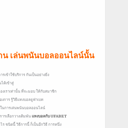
งาน เล่นพนันบอลออนไลน์นั้น
รเข้าใช้บริการ กันเป็นอย่างยิ่ง
ด้เข้าสู่
เราเท่านั้น ที่จะมอบ ให้กับสมาชิก
องการ รู้วิธีแทงบอลยูฟ่าเบท
ที่ ในการเล่นพนันบอลออนไลน์
ี การเลือกวางเดิมพัน
แทงบอลกับ UFABET
นิดนี้ วิธีการนี้ ก็เป็นอีกวิธี การหนึ่ง