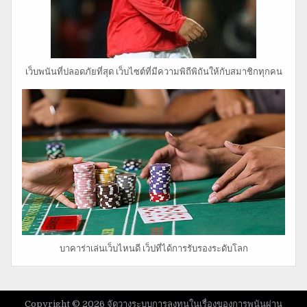
เว็บพนันที่ปลอดภัยที่สุด เว็บไซต์ที่มีความพิถีพิถันให้กับสมาชิกทุกคน
บาคาร่าเล่นเว็บไหนดี เว็ปที่ได้การรับรองระดับโลก
Copyright © 2026 จัดวางระบบการลงทุนในเรื่องของการพนันผ่าน