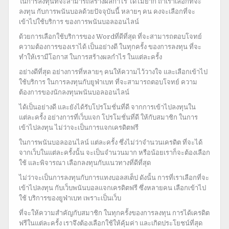
ในการลงทุนที่จะสามารถสร้างผลกำไร ได้ไม่ยาก
ถ้าเราเลือกที่จะ
ลงทุน กับการพนันบอลด้วยปัจจุบันนี้ หลายๆ คน คงจะเลือกที่จะ
เข้าไปใช้บริการ ของการพนันบอลออนไลน์
ด้วยการเลือกใช้บริการของ Wordที่ดีที่สุด ที่จะสามารถตอบโจทย์
ความต้องการของเราได้ เป็นอย่างดี ในทุกครั้ง ของการลงทุน ที่จะ
ทำให้เรามีโอกาส ในการสร้างผลกำไร ในแต่ละครั้ง
อย่างดีที่สุด อย่างการที่หลายๆ คนให้ความไว้วางใจ และเลือกเข้าไป
ใช้บริการ ในการลงทุนกับยูฟ่าเบท ที่จะสามารถตอบโจทย์ ความ
ต้องการของนักลงทุนพนันบอลออนไลน์
ได้เป็นอย่างดี และยังได้รับโปรโมชั่นที่ดี จากการเข้าไปลงทุนใน
แต่ละครั้ง อย่างการที่เว็บแจก โปรโมชั่นที่ดี ให้กับสมาชิก ในการ
เข้าไปลงทุน ไม่ว่าจะเป็นการแจกเครดิตฟรี
ในการพนันบอลออนไลน์ แต่ละครั้ง ซึ่งไม่ว่าจำนวนเครดิต ที่จะได้
จากเว็บในแต่ละครั้งนั้น จะเป็นจำนวนมาก หรือน้อยเราก็จะต้องเลือก
ใช้ และพิจารณา เลือกลงทุนกับแนวทางที่ดีที่สุด
ไม่ว่าจะเป็นการลงทุนกับการแทงบอลสเต็ป ดังนั้น การที่เราเลือกที่จะ
เข้าไปลงทุน กับเว็บพนันบอลแจกเครดิตฟรี ซึ่งหลายคน เลือกเข้าไป
ใช้ บริการของยูฟ่าเบท เพราะเป็นเว็บ
ที่จะให้ความสำคัญกับสมาชิก ในทุกครั้งของการลงทุน การได้เครดิต
ฟรีในแต่ละครั้ง เราจึงต้องเลือกใช้ให้คุ้มค่า และเกิดประโยชน์ที่สุด