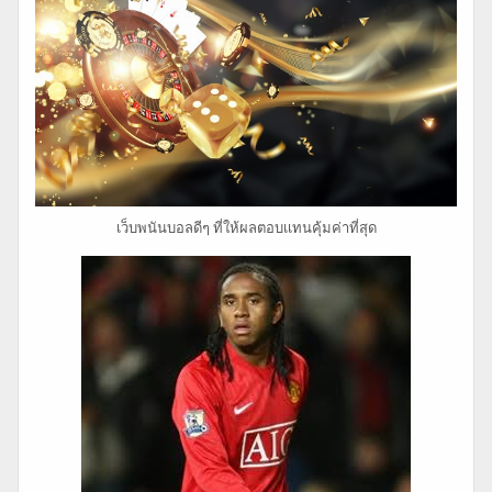
เว็บพนันบอลดีๆ ที่ให้ผลตอบเเทนคุ้มค่าที่สุด