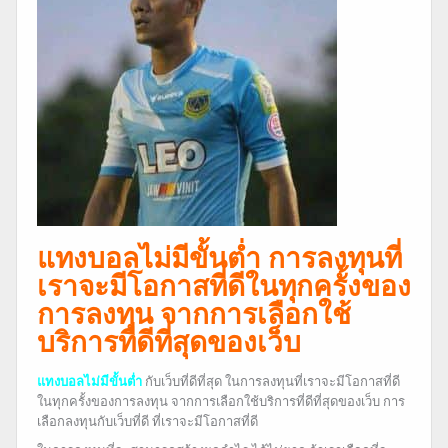
แทงบอลไม่มีขั้นต่ำ การลงทุนที่
เราจะมีโอกาสที่ดีในทุกครั้งของ
การลงทุน จากการเลือกใช้
บริการที่ดีที่สุดของเว็บ
แทงบอลไม่มีขั้นต่ำ
กับเว็บที่ดีที่สุด
ในการลงทุนที่เราจะมีโอกาสที่ดี
ในทุกครั้งของการลงทุน จากการเลือกใช้บริการที่ดีที่สุดของเว็บ
การ
เลือกลงทุนกับเว็บที่ดี ที่เราจะมีโอกาสที่ดี