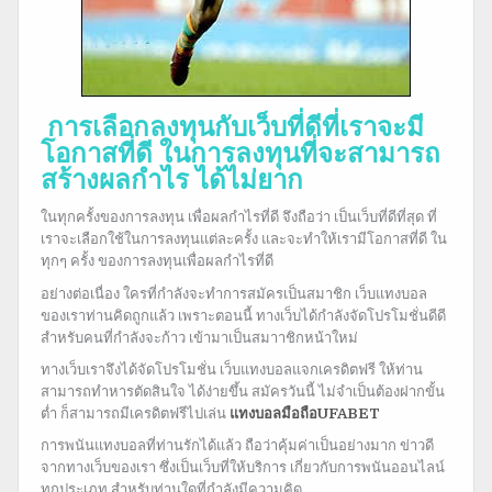
การเลือกลงทุนกับเว็บที่ดีที่เราจะมี
โอกาสที่ดี ในการลงทุนที่จะสามารถ
สร้างผลกำไร ได้ไม่ยาก
ในทุกครั้งของการลงทุน เพื่อผลกำไรที่ดี จึงถือว่า เป็นเว็บที่ดีที่สุด ที่
เราจะเลือกใช้ในการลงทุนแต่ละครั้ง และจะทำให้เรามีโอกาสที่ดี ใน
ทุกๆ ครั้ง ของการลงทุนเพื่อผลกำไรที่ดี
อย่างต่อเนื่อง
ใครที่กำลังจะทำการสมัครเป็นสมาชิก เว็บแทงบอล
ของเราท่านคิดถูกแล้ว
เพราะตอนนี้ ทางเว็บได้กำลังจัดโปรโมชั่นดีดี
สำหรับคนที่กำลังจะก้าว เข้ามาเป็นสมาาชิกหน้าใหม่
ทางเว็บเราจึงได้จัดโปรโมชั่น เว็บแทงบอลแจกเครดิตฟรี ให้ท่าน
สามารถทำหารตัดสินใจ ได้ง่ายขึ้น สมัครวันนี้ ไม่จำเป็นต้องฝากขั้น
ต่ำ ก็สามารถมีเครดิตฟรีไปเล่น
แทงบอลมือถือUFABET
การพนันแทงบอลที่ท่านรักได้แล้ว ถือว่าคุ้มค่าเป็นอย่างมาก
ข่าวดี
จากทางเว็บของเรา ซึ่งเป็นเว็บที่ให้บริการ เกี่ยวกับการพนันออนไลน์
ทุกประเภท สำหรับท่านใดที่กำลังมีความคิด