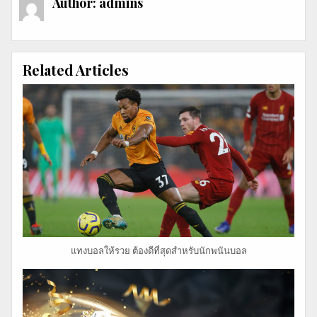
Author:
admins
Related Articles
แทงบอลให้รวย ต้องดีที่สุดสำหรับนักพนันบอล