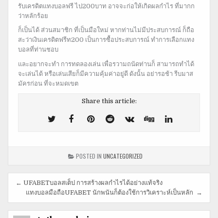
รับเครดิตแทงบอลฟรี ไป200บาท อาจจะก่อให้เกิดผลกำไร ที่มากก
ว่าหลักร้อย
ก็เป็นได้ ส่วนสมาชิก ที่เป็นมือใหม่
หากท่านไม่มีประสบการณ์ ก็ถือ
สะว่าเงินเครดิตฟรีท200 เป็นการซื้อประสบการณ์ ทำการเลือกแทง
บอลที่ท่านชอบ
และอยากจะทำ การทดลองเล่น
เพื่อรวามถนัดท่านก็ สามารถทำได้
จะเล่นได้ หรือเล่นเสียก็มีความคุ้มค่าอยู่ดี ดังนั้น อย่ารอช้า รีบมาส
มัครก่อน ที่จะหมดเขต
Share this article:
Tweet
Share
Share
Share
Share
Share
Share
This!
this
this
this
this
this
this
on
on
on
on
on
on
POSTED IN
UNCATEGORIZED
Facebook
Pinterest
Reddit
VK
Digg
Linkedin
เมนู
← UFABETบอลสเต็ป การสร้างผลกำไรได้อย่างแท้จริง
นำทาง
แทงบอลมือถือUFABET นักพนันก็ต้องใช้การวิเคราะห์เป็นหลัก →
เรื่อง