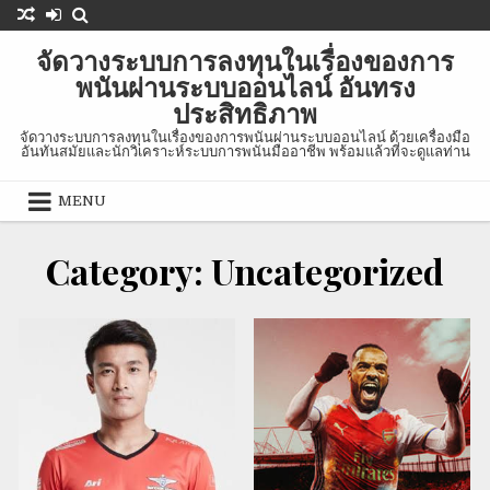
Skip
to
จัดวางระบบการลงทุนในเรื่องของการ
content
พนันผ่านระบบออนไลน์ อันทรง
ประสิทธิภาพ
จัดวางระบบการลงทุนในเรื่องของการพนันผ่านระบบออนไลน์ ด้วยเครื่องมือ
อันทันสมัยและนักวิเคราะห์ระบบการพนันมืออาชีพ พร้อมแล้วที่จะดูแลท่าน
MENU
มิถุนายน 29, 2020
มิถุนายน 29, 2020
Category:
Uncategorized