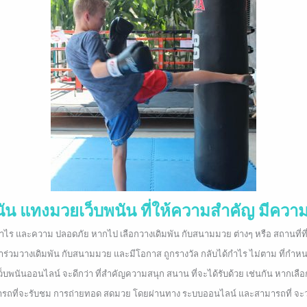
ัน แทงมวยเว็บพนัน ที่ให้ความสำคัญ มีคว
่จะได้กำไร และความ ปลอดภัย หากไป เลือกวางเดิมพัน กับสนามมวย ต่างๆ หรือ สถานที่ท
 เข้าร่วมวางเดิมพัน กับสนามมวย และมีโอกาส ถูกรางวัล กลับได้กำไร ไม่ตาม ที่กำหน
ว็บพนันออนไลน์ จะดีกว่า ที่สำคัญความสนุก สนาน ที่จะได้รับด้วย เช่นกัน หากเล
 สามารถที่จะรับชม การถ่ายทอด สดมวย โดยผ่านทาง ระบบออนไลน์ และสามารถที่ จะว