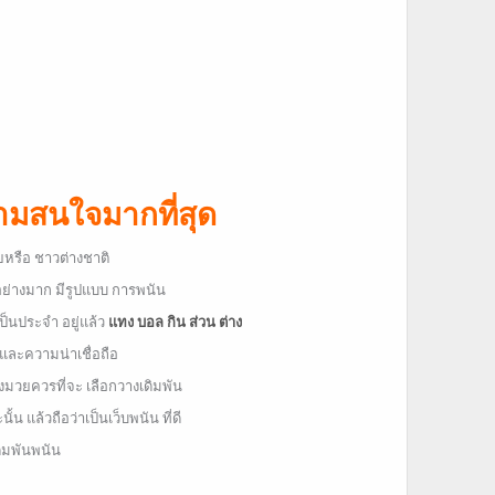
วามสนใจมากที่สุด
ยหรือ ชาวต่างชาติ
อย่างมาก มีรูปแบบ การพนัน
ป็นประจำ อยู่แล้ว
แทง บอล กิน ส่วน ต่าง
และความน่าเชื่อถือ
งมวยควรที่จะ เลือกวางเดิมพัน
ั้น แล้วถือว่าเป็นเว็บพนัน ที่ดี
ดิมพันพนัน