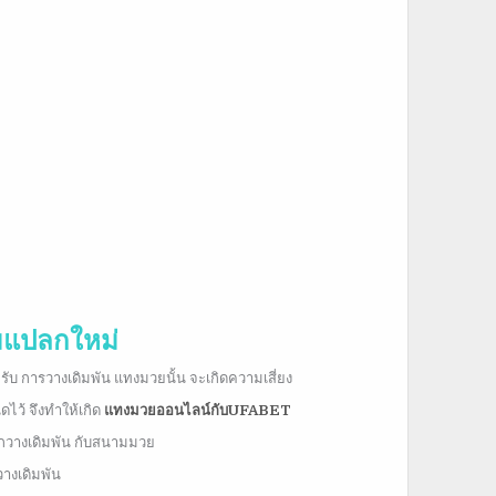
ามแปลกใหม่
ี่รับ การวางเดิมพัน แทงมวยนั้น จะเกิดความเสี่ยง
ดไว้ จึงทำให้เกิด
แทงมวยออนไลน์กับUFABET
ือกวางเดิมพัน กับสนามมวย
างเดิมพัน