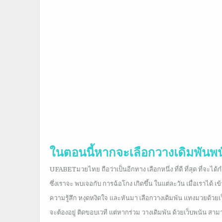
ในตอนนี้หากจะเลือกวางเดิมพันพน
UFABETมวยไทย
ถือว่าเป็นอีกทาง เลือกหนึ่ง ที่ดี ที่สุด ที
ซึ่งเราจะ พบเจอกับ การฉ้อโกง เกิดขึ้น ในแต่ละวัน เมื่อเราได้
ความรู้สึก หงุดหงิดใจ และหันมา เลือกวางเดิมพัน แทงมวยด้วยเ
จะต้องอยู่ ติดขอบเวที แต่หากร่วม วางเดิมพัน ด้วยเว็บพนัน