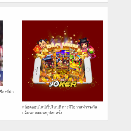
องที่นัก
สล็อตออนไลน์เว็บไหนดี การมีโอกาสทำรางวัล
แจ็คพอตแตกอยู่บ่อยครั้ง