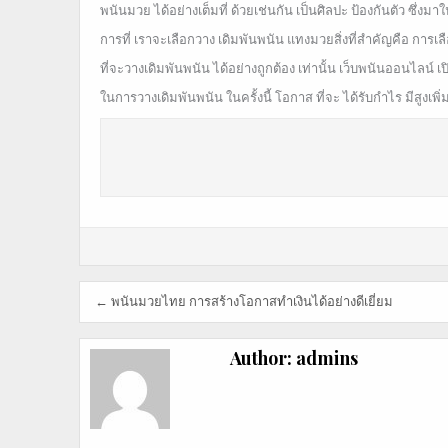
พนันมวย ได้อย่างเต็มที่ ด้วยเช่นกัน
เป็นศิลปะ ป้องกันตัว ซึ่ง
การที่ เราจะเลือกวาง เดิมพันพนัน แทงมวยสิ่งที่สำคัญคือ การเล
ที่จะวางเดิมพันพนัน ได้อย่างถูกต้อง เท่านั้น เว็บพนันออนไลน์ เป
ในการวางเดิมพันพนัน ในครั้งนี้ โอกาส ที่จะ ได้รับกำไร มีสูงเพิ่
เมนู
← พนันมวยไทย การสร้างโอกาสทำเงินได้อย่างดีเยี่ยม
นำทาง
เรื่อง
Author:
admins