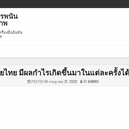
ารพนัน
ภาพ
ื่องมืออันทัน
าน
ย มีผลกำไรเกิดขึ้นมาในแต่ละครั้งได้อ
POSTED ON
กรกฎาคม 21, 2020
BY
ADMINS