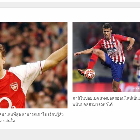
คาสิโนปอยเปต แทงบอลสออนไลน์เป็นเรื่
พนันบอลสามารถทำได้
่าเล่นที่สุด สามารถเข้าไป เรียนรู้สิ่ง
นเอง สนใจ