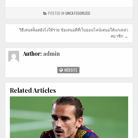
on
on
on
on
on
POSTED IN
UNCATEGORIZED
Facebook
Reddit
VK
Digg
Linkedin
เมนู
วิธีเล่นสล็อตยังไงให้รวย ข้อเสนอดีที่เว็บออนไลน์เสนอให้แก่เหล่า
นำทาง
สมาชิก →
เรื่อง
Author:
admin
WEBSITE
Related Articles