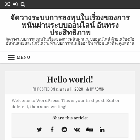
Skip
to
จัดวางระบบการลงทุนในเรื่องของการ
content
พนันผ่านระบบออนไลน์ อันทรง
ประสิทธิภาพ
จัดวางระบบการลงทุนในเรื่องของการพนันผ่านระบบออนไลน์ ด้วยเครื่องมือ
อันทันสมัยและนักวิเคราะห์ระบบการพนันมืออาชีพ พร้อมแล้วที่จะดูแลท่าน
MENU
Hello world!
POSTED ON
เมษายน 11, 2020
BY
ADMIN
Welcome to WordPress. This is your first post. Edit or
delete it, then start writing!
Share this article:
Tweet
Share
Share
Share
Share
Share
This!
this
this
this
this
this